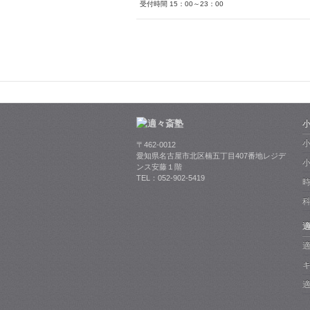
受付時間 15：00～23：00
小
〒462-0012
愛知県名古屋市北区楠五丁目407番地レジデ
ンス安藤１階
TEL：052-902-5419
適