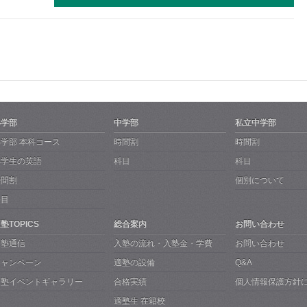
小学部
中学部
私立中学部
学部 本科コース
時間割
時間割
小学生の英語
科目
科目
時間割
個別について
科目
塾TOPICS
総合案内
お問い合わせ
適塾通信
入塾の流れ・入塾金・学費
お問い合わせ
キャンペーン
適塾の設備
Q&A
適塾イベントギャラリー
合格実績
個人情報保護方針
適塾生 在籍校