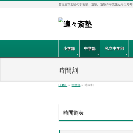
名古屋市北区の学習塾、適塾。適塾の卒業生たちは毎年
小学部
中学部
私立中学部
時間割
HOME
»
中学部
»
時間割
時間割表