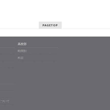
PAGETOP
高校部
時間割
科目
について