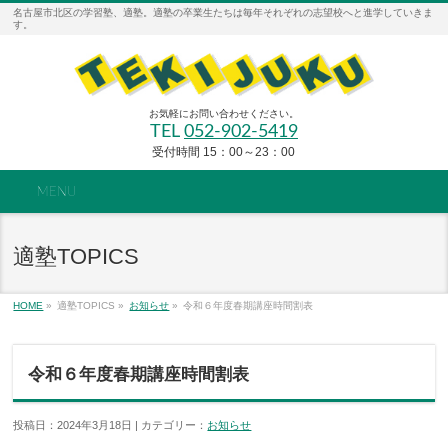
名古屋市北区の学習塾、適塾。適塾の卒業生たちは毎年それぞれの志望校へと進学していきま
す。
お気軽にお問い合わせください。
TEL
052-902-5419
受付時間 15：00～23：00
MENU
適塾TOPICS
HOME
»
適塾TOPICS »
お知らせ
»
令和６年度春期講座時間割表
令和６年度春期講座時間割表
投稿日：2024年3月18日 | カテゴリー：
お知らせ