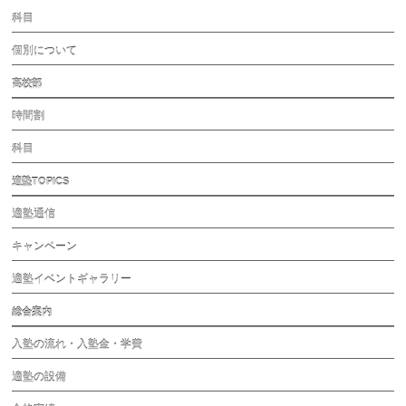
科目
個別について
高校部
時間割
科目
適塾TOPICS
適塾通信
キャンペーン
適塾イベントギャラリー
総合案内
入塾の流れ・入塾金・学費
適塾の設備