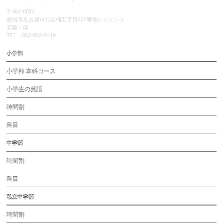
〒462-0012
愛知県名古屋市北区楠五丁目407番地レジデンス
安藤１階
TEL：052-902-5419
小学部
小学部 本科コース
小学生の英語
時間割
科目
中学部
時間割
科目
私立中学部
時間割