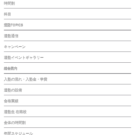
時間割
科目
適塾TOPICS
適塾通信
キャンペーン
適塾イベントギャラリー
総合案内
入塾の流れ・入塾金・学費
適塾の設備
合格実績
適塾生 在籍校
全体の時間割
年間スケジュール