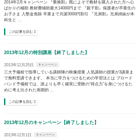
2014年2月キャンペーン 『乗換割』既によそで教材を購入された方へ心
ばかりの補助 教材費補助最大14000円まで 『親子割』保護者が卒業生の
お子さま 入塾金免除 卒業まで月謝3000円割引 『兄弟割』兄弟姉妹が本
科生と …
この記事を読む
2013年12月の特別講座【終了しました】
2013年12月25日
キャンペーン
三大予備校で指導している講師陣の映像授業 人気講師の授業が3講座ま
で無料受講できます。 本当に学力をつけるための学習法とは ブロード
バンド予備校では、誰よりも早く確実に受験の“得点力”を身につけるた
めに考え出された画期的 …
この記事を読む
2013年12月のキャンペーン【終了しました】
2013年12月1日
キャンペーン