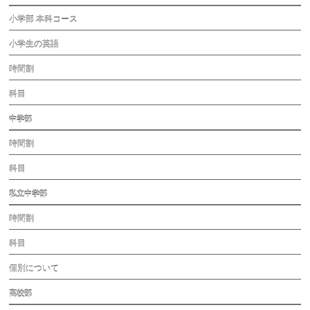
小学部 本科コース
小学生の英語
時間割
科目
中学部
時間割
科目
私立中学部
時間割
科目
個別について
高校部