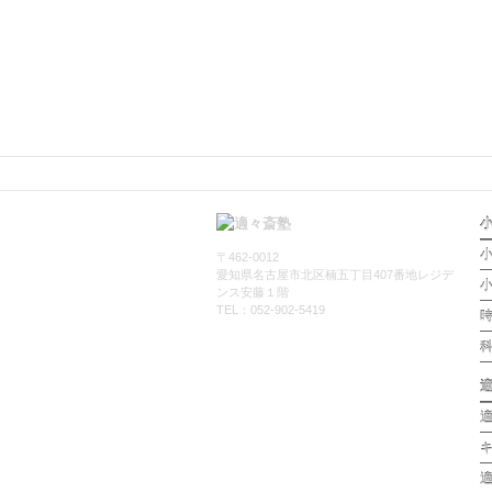
小
〒462-0012
愛知県名古屋市北区楠五丁目407番地レジデ
ンス安藤１階
TEL：052-902-5419
適