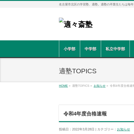
名古屋市北区の学習塾、適塾。適塾の卒業生たちは毎年
小学部
中学部
私立中学部
適塾TOPICS
HOME
»
適塾TOPICS »
お知らせ
»
令和4年度合格速
令和4年度合格速報
投稿日：2022年3月28日 | カテゴリー：
お知らせ