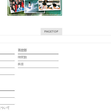
PAGETOP
高校部
時間割
科目
について