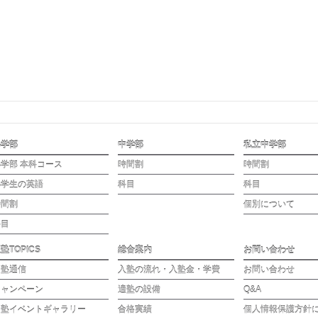
小学部
中学部
私立中学部
学部 本科コース
時間割
時間割
小学生の英語
科目
科目
時間割
個別について
科目
塾TOPICS
総合案内
お問い合わせ
適塾通信
入塾の流れ・入塾金・学費
お問い合わせ
キャンペーン
適塾の設備
Q&A
適塾イベントギャラリー
合格実績
個人情報保護方針