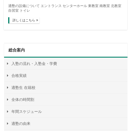
適塾の設備について エントランス センターホール 東教室 南教室 北教室
自習室 トイレ
詳しくはこちら
総合案内
入塾の流れ・入塾金・学費
合格実績
適塾生 在籍校
全体の時間割
年間スケジュール
適塾の由来