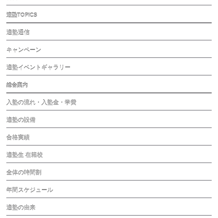
適塾TOPICS
適塾通信
キャンペーン
適塾イベントギャラリー
総合案内
入塾の流れ・入塾金・学費
適塾の設備
合格実績
適塾生 在籍校
全体の時間割
年間スケジュール
適塾の由来