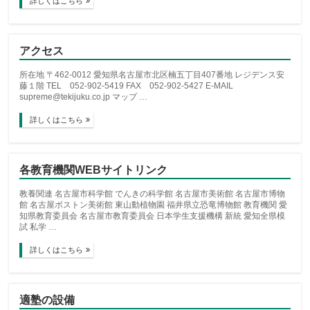
詳しくはこちら
アクセス
所在地 〒462-0012 愛知県名古屋市北区楠五丁目407番地 レジデンス安
藤１階 TEL 052-902-5419 FAX 052-902-5427 E-MAIL
supreme@tekijuku.co.jp マップ …
詳しくはこちら
各教育機関WEBサイトリンク
教養関連 名古屋市科学館 でんきの科学館 名古屋市美術館 名古屋市博物
館 名古屋ボストン美術館 東山動植物園 福井県立恐竜博物館 教育機関 愛
知県教育委員会 名古屋市教育委員会 日本学生支援機構 新統 愛知全県模
試 私学 …
詳しくはこちら
適塾の設備