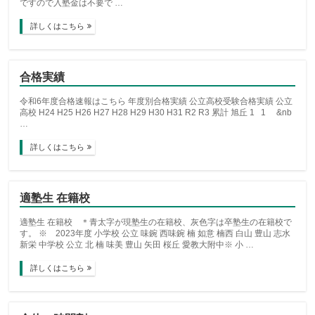
ですので入塾金は不要で …
詳しくはこちら
合格実績
令和6年度合格速報はこちら 年度別合格実績 公立高校受験合格実績 公立
高校 H24 H25 H26 H27 H28 H29 H30 H31 R2 R3 累計 旭丘 1 1 &nb
…
詳しくはこちら
適塾生 在籍校
適塾生 在籍校 ＊青太字が現塾生の在籍校、灰色字は卒塾生の在籍校で
す。 ※ 2023年度 小学校 公立 味鋺 西味鋺 楠 如意 楠西 白山 豊山 志水
新栄 中学校 公立 北 楠 味美 豊山 矢田 桜丘 愛教大附中※ 小 …
詳しくはこちら