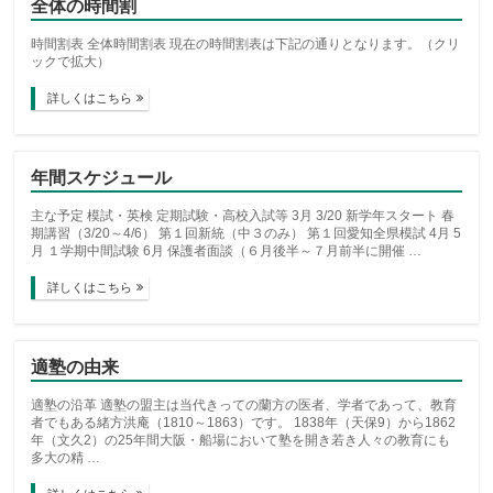
全体の時間割
時間割表 全体時間割表 現在の時間割表は下記の通りとなります。（クリ
ックで拡大）
詳しくはこちら
年間スケジュール
主な予定 模試・英検 定期試験・高校入試等 3月 3/20 新学年スタート 春
期講習（3/20～4/6） 第１回新統（中３のみ） 第１回愛知全県模試 4月 5
月 １学期中間試験 6月 保護者面談（６月後半～７月前半に開催 …
詳しくはこちら
適塾の由来
適塾の沿革 適塾の盟主は当代きっての蘭方の医者、学者であって、教育
者でもある緒方洪庵（1810～1863）です。 1838年（天保9）から1862
年（文久2）の25年間大阪・船場において塾を開き若き人々の教育にも
多大の精 …