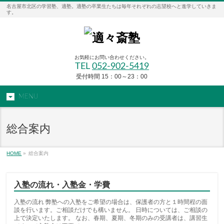
名古屋市北区の学習塾、適塾。適塾の卒業生たちは毎年それぞれの志望校へと進学していきま
す。
お気軽にお問い合わせください。
TEL
052-902-5419
受付時間 15：00～23：00
MENU
総合案内
HOME
»
総合案内
入塾の流れ・入塾金・学費
入塾の流れ 弊塾への入塾をご希望の場合は、保護者の方と１時間程の面
談を行います。ご相談だけでも構いません。 日時については、ご相談の
上で決定いたします。 なお、春期、夏期、冬期のみの受講者は、講習生